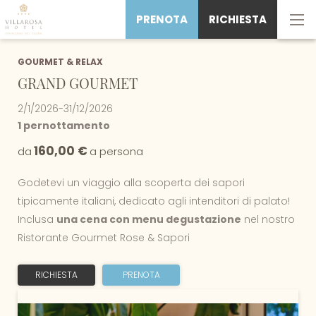
PRENOTA
RICHIESTA
GOURMET & RELAX
GRAND GOURMET
2/1/2026-31/12/2026
1 pernottamento
160,00 €
da
a persona
Godetevi un viaggio alla scoperta dei sapori
tipicamente italiani, dedicato agli intenditori di palato!
Inclusa
una cena con menu degustazione
nel nostro
Ristorante Gourmet Rose & Sapori
RICHIESTA
PRENOTA