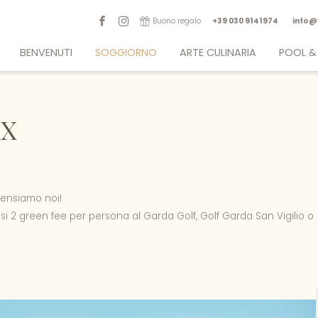
Buono regalo
+39 030 9141974
info@
BENVENUTI
SOGGIORNO
ARTE CULINARIA
POOL &
Charme vista lago
Camere & suite
Ristorante Rose & Sapori
Giardino co
Posizione eccellente
Offerte & pacchetti
Cucina gourmet
Belvedere
Dicono di noi
Servizi inclusi
Eccellenze senza glutine
Lounge Bar 
AX
Sostenibilità
Informazioni utili
Bistrò
Sala fi
News & Eventi
Buoni regalo
Newsletter
Lavora con noi
 pensiamo noi!
lusi 2 green fee per persona al Garda Golf, Golf Garda San Vigilio o