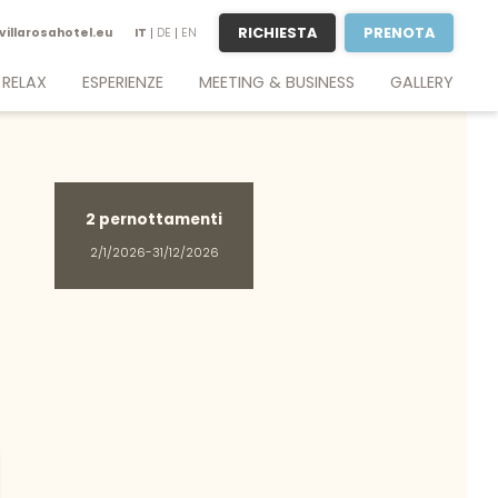
RICHIESTA
PRENOTA
villarosahotel.
eu
IT
DE
EN
 RELAX
ESPERIENZE
MEETING & BUSINESS
GALLERY
n piscina
Vacanza attiva
Soggiorno business
 Lounge
Desenzano & Sirmione
Meeting & Conference
& Terrace
Lago di Garda
Sale meeting
tness
Giocare a golf sul lago di Garda
Richiesta
2 pernottamenti
Verona & Venezia
Percorsi enogastronomici
2/1/2026-31/12/2026