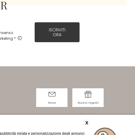
ER
ISCRIVITI
nsenso
ORA
rketing
News
Buono regalo
X
 pubblicità mirata e personalizzazione degli annunci.