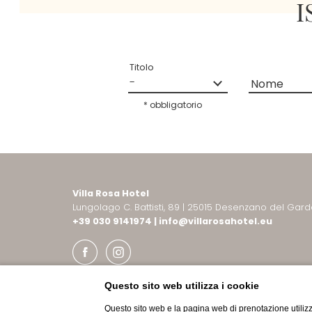
I
Titolo
Nome
* obbligatorio
Villa Rosa Hotel
Lungolago C. Battisti, 89
|
25015 Desenzano del Gard
+39 030 9141974
|
info@
villarosahotel.
eu
Questo sito web utilizza i cookie
Home
|
Imprint
|
Privacy
|
Impostazioni privacy
|
Sitemap
|
© 2026
Questo sito web e la pagina web di prenotazione utilizz