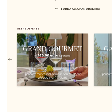
TORNA ALLA PANORAMICA
ALTRE OFFERTE
GRAND GOURMET
GA
160,00 euro
da
a persona
1 pernottamento
incl.
camera con colazione
1 perno
2/1/2026-31/12/2026