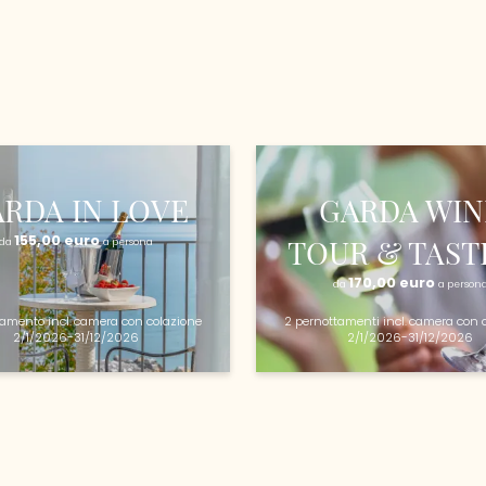
RDA IN LOVE
GARDA WIN
155,00 euro
TOUR & TAST
da
a persona
170,00 euro
da
a person
ttamento
incl.
camera con colazione
2 pernottamenti
incl.
camera con c
2/1/2026-31/12/2026
2/1/2026-31/12/2026