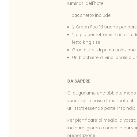
luminosi dell'hotel.
Il pacchetto include:
2 Green Fee 18 buche per per
2 o più pernottamenti in una d
letto king size
Gran buffet di prima colazione 
Un bicchiere di vino locale o un
DA SAPERE
Ci auguriamo che abbiate modo di
vacanza! In caso di mancato util
utilizzati essendo parte inscindib
Per pianificare al meglio la vost
indicarci giorno e orario in cui 
prenotazione.