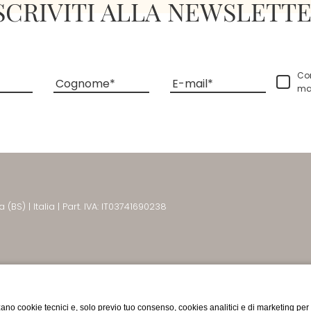
SCRIVITI ALLA NEWSLETT
Co
Cognome
E-mail
ma
a (BS)
|
Italia
|
Part. IVA: IT03741690238
 Villa Rosa Hotel
ano cookie tecnici e, solo previo tuo consenso, cookies analitici e di marketing per