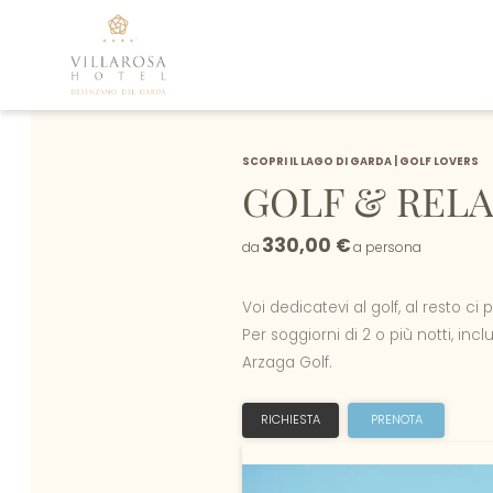
SCOPRI IL LAGO DI GARDA
|
GOLF LOVERS
GOLF & REL
330,00 €
da
a persona
Voi dedicatevi al golf, al resto ci
Per soggiorni di 2 o più notti, inc
Arzaga Golf.
RICHIESTA
PRENOTA