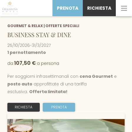
PRENOTA
RICHIESTA
GOURMET & RELAX
|
OFFERTE SPECIALI
BUSINESS STAY & DINE
25/10/2026-31/3/2027
1 pernottamento
107,50 €
da
a persona
Per soggiorni infrasettimanali con
cena Gourmet
e
posto auto
approfittate di una tariffa
esclusiva.
Offerta limitata!
RICHIESTA
PRENOTA