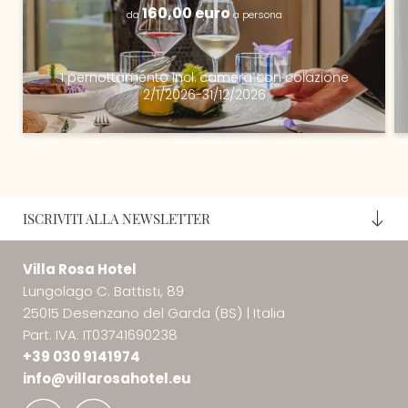
160,00 euro
da
a persona
1 pernottamento
incl.
camera con colazione
2/1/2026-31/12/2026
ISCRIVITI ALLA NEWSLETTER
Villa Rosa Hotel
Lungolago C. Battisti, 89
25015 Desenzano del Garda (BS)
|
Italia
Part. IVA: IT03741690238
+39 030 9141974
info@
villarosahotel.
eu