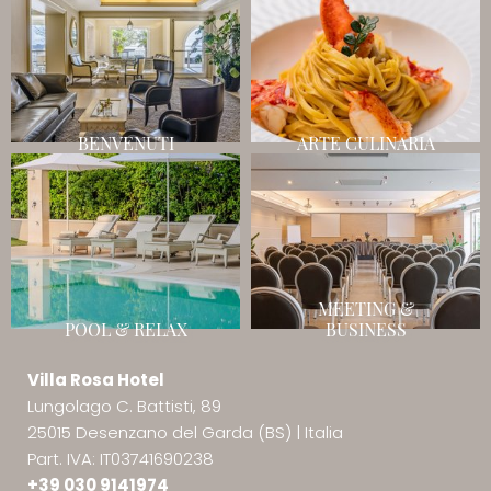
BENVENUTI
ARTE CULINARIA
MEETING &
POOL & RELAX
BUSINESS
Villa Rosa Hotel
Lungolago C. Battisti, 89
25015 Desenzano del Garda (BS)
|
Italia
Part. IVA: IT03741690238
+39 030 9141974