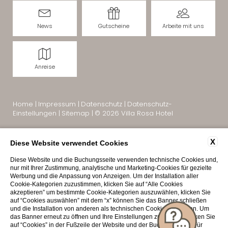
News
Gutscheine
Arbeite mit uns
Anreise
Home
|
Impressum
|
Datenschutz
|
Datenschutz-
Einstellungen
|
Sitemap
|
© 2026 Villa Rosa Hotel
X
Diese Website verwendet Cookies
Diese Website und die Buchungsseite verwenden technische Cookies und,
nur mit Ihrer Zustimmung, analytische und Marketing-Cookies für gezielte
Werbung und die Anpassung von Anzeigen. Um der Installation aller
Cookie-Kategorien zuzustimmen, klicken Sie auf “Alle Cookies
akzeptieren” um bestimmte Cookie-Kategorien auszuwählen, klicken Sie
auf “Cookies auswählen” mit dem “x” können Sie das Banner schließen
und die Installation von anderen als technischen Cookies ablehnen. Um
das Banner erneut zu öffnen und Ihre Einstellungen zu ändern, klicken Sie
Interessante Seiten:
auf “Cookies” in der Fußzeile der Website und der Buchungsseite. Für
Hotel Villa Rosa Desenzano
|
Hotel Desenzano Gardasee
|