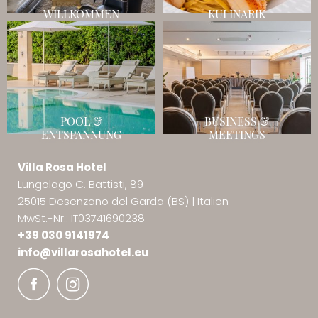
WILLKOMMEN
KULINARIK
POOL &
BUSINESS &
ENTSPANNUNG
MEETINGS
Villa Rosa Hotel
Lungolago C. Battisti, 89
25015 Desenzano del Garda (BS)
|
Italien
MwSt.-Nr.: IT03741690238
+39 030 9141974
info@
villarosahotel.
eu