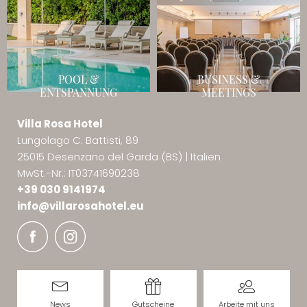
POOL &
BUSINESS &
ENTSPANNUNG
MEETINGS
Villa Rosa Hotel
Lungolago C. Battisti, 89
25015 Desenzano del Garda (BS)
|
Italien
MwSt.-Nr.: IT03741690238
+39 030 9141974
info@
villarosahotel.
eu
News
Gutscheine
Arbeite mit uns