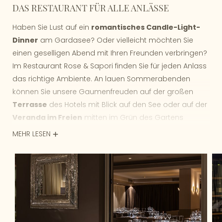
DAS RESTAURANT FÜR ALLE ANLÄSSE
Haben Sie Lust auf ein
romantisches Candle-Light-
Dinner
am Gardasee? Oder vielleicht möchten Sie
einen geselligen Abend mit Ihren Freunden verbringen?
Im Restaurant Rose & Sapori finden Sie für jeden Anlass
das richtige Ambiente. An lauen Sommerabenden
können Sie unsere Gaumenfreuden auf der großen
Terrasse
des Hotels mit Blick auf den See oder auf der
Veranda im Freien
mitten im Grün des Gartens
genießen, während in den anderen Jahreszeiten der
MEHR LESEN
lichterfüllte Speisesaal
und der
Wintergarten
mit
Blick auf den See eine bezaubernde Atmosphäre und
einen grandiosen Rahmen garantieren.
Öffnungszeiten:
Mittagessen: 12.30 - 14.00 Uhr - von Mittwoch bis
Sonntag