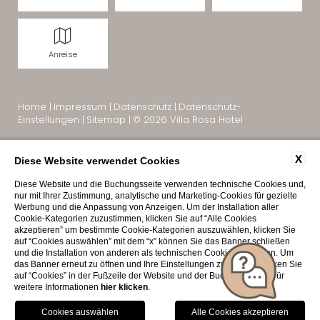
Anreise
Home
|
Impressum
|
Datenschutz
|
Datenschutz-
Einstellungen
|
Sitemap
|
© 2026 Villa Rosa Hotel
X
Diese Website verwendet Cookies
Diese Website und die Buchungsseite verwenden technische Cookies und,
nur mit Ihrer Zustimmung, analytische und Marketing-Cookies für gezielte
Werbung und die Anpassung von Anzeigen. Um der Installation aller
Cookie-Kategorien zuzustimmen, klicken Sie auf “Alle Cookies
akzeptieren” um bestimmte Cookie-Kategorien auszuwählen, klicken Sie
auf “Cookies auswählen” mit dem “x” können Sie das Banner schließen
und die Installation von anderen als technischen Cookies ablehnen. Um
das Banner erneut zu öffnen und Ihre Einstellungen zu ändern, klicken Sie
Interessante Seiten:
auf “Cookies” in der Fußzeile der Website und der Buchungsseite. Für
Hotel Villa Rosa Desenzano
|
Hotel Desenzano Gardasee
|
TISCH BUCHEN
weitere Informationen
hier klicken
.
Hotel am Gardasee mit Pool
|
4-Sterne-Hotel Gardasee