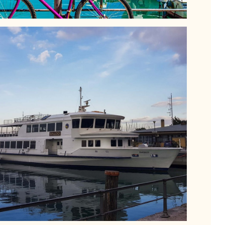
SCHIFFSTRANSFER
Eine alternative und entspannende Art, sich am
Gardasee fortzubewegen, bieten die unzähligen
Fähren. Fahren Sie mit schnellen
Tragflächenbooten und Katamaranen schnell von
einem Ort zum anderen oder genießen Sie die Stille
des Sees auf einem gemächlicheren Motorboot.