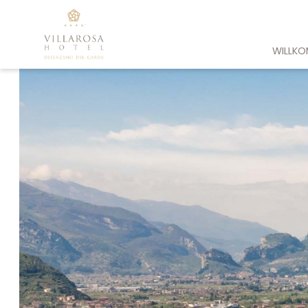
WILLK
Bezaubernde
Hervorrage
Über 
Nachhalt
News & 
Newsle