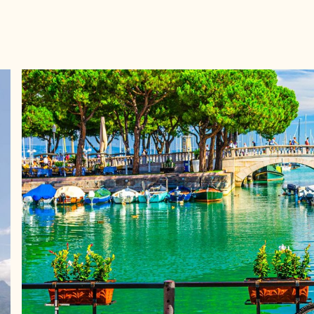
BIKE
Dank unseres kostenlosen Fahrradverleihs können Sie sich
schwingen und die Gegend rund um den Gardasee auf zw
gegen eine Gebü