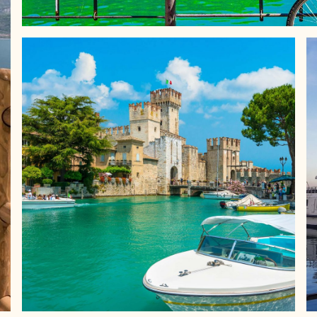
BOOTSFAHRTEN
Wenn Sie die ganze Schönheit des Gardasees
erleben möchten, gibt es nichts Besseres als eine
Bootsfahrt. Wir helfen Ihnen gerne bei der
Organisation Ihrer Tour auf Booten verschiedener
Typen und Größen, mit oder ohne Begleitung.