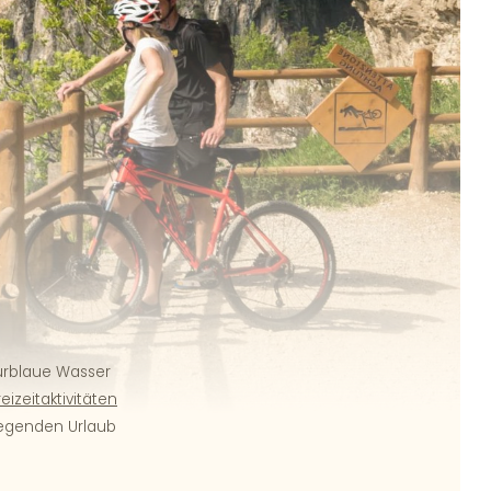
A
zurblaue Wasser
izeitaktivitäten
egenden Urlaub