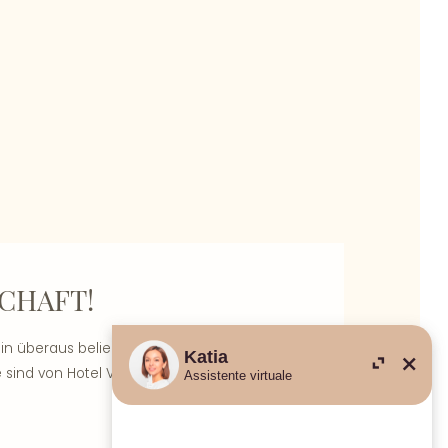
SCHAFT!
in überaus beliebter Sport am Gardasee ist
 sind von Hotel Villa Rosa aus schnell und