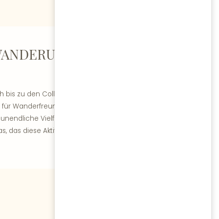
WANDERUNGEN AM
h bis zu den Colline Moreniche und den
s für Wanderfreunde – nicht nur, weil es
nendliche Vielfalt an Wegen bietet,
 das diese Aktivitäten zu jeder Jahreszeit