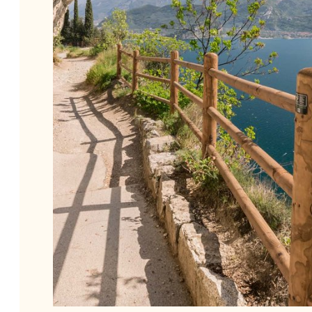
das Seeufer von Desenzano, die perfekte Strecke
für Ihre Laufabenteuer vor grandioser Kulisse. Hier
können Sie Ihren Körper morgens auf Hochtouren
bringen, Ihren Geist abends entspannen und
tagsüber Ihre Seele beim Blick auf den azurblauen
See entspannen.