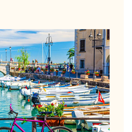
N
 schnell und einfach auf den Sattel eines Fahrrads
ei Rädern erkunden. Der Verleih von E-Bikes ist
hr möglich.