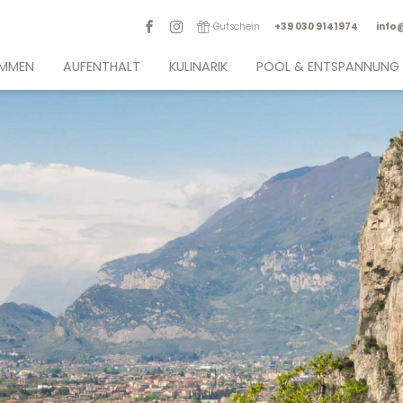
Gutschein
+39 030 9141974
info
OMMEN
AUFENTHALT
KULINARIK
POOL & ENTSPANNUNG
r Seeblick
Zimmer & Suiten
Ristorante Rose & Sapori
Garten mit Pool
nde Lage
Angebote & Packages
Gourmetküche
Lounge Belvedere
uns
Inklusivleistungen
Glutenfreie Köstlichkeiten
Lounge Bar & Terrace
igkeit
Wissenswertes
Bistro
Fitnessbereich
G
Events
Gutscheine
tter