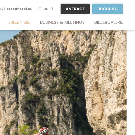
ANFRAGE
BUCHUNG
@
villarosahotel.
eu
IT
DE
EN
ERLEBNISSE
BUSINESS & MEETINGS
BILDERGALERIE
Aktivurlaub
Business-Aufenthalt
Desenzano & Sirmione
Meetings & Tagungen
Der magische Gardasee
Tagungsräume am Gardasee
olf spielen am Gardasee
Anfragen
Verona & Venedig
Wein & gutes Essen