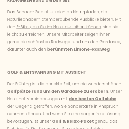
RADFAHREN RUND UM DEN SEE
Das Benaco-Gebiet ist reich an Naturpfaden, die
Naturliebhabern atemberaubende Ausblicke bieten. Mit
den
E-Bikes, die Sie im Hotel ausleihen können
, sind sie
leicht zu erreichen. Unsere Mitarbeiter zeigen Ihnen
gerne die schönsten Radwege rund um den Gardasee,
darunter auch den
berühmten Limone-Radweg
.
GOLF & ENTSPANNUNG MIT AUSSICHT
Der Frühling ist die perfekte Zeit, um die wunderschönen
Golfplätze rund um den Gardasee zu erobern
. Unser
Hotel hat Vereinbarungen mit
den besten Golfclubs
der Gegend getroffen, wo Sie Sondertarife in Anspruch
nehmen können. Und wenn Sie eine sorgenfreie Lösung
bevorzugen, ist unser
Golf & Relax-Paket
genau das
Richtige für Sie! Es erwartet Sie ein komfortabler