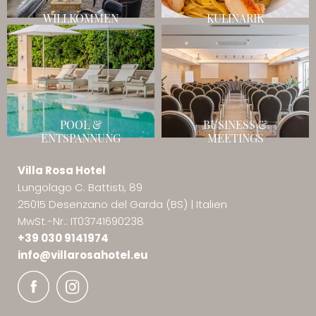
WILLKOMMEN
KULINARIK
POOL &
BUSINESS &
ENTSPANNUNG
MEETINGS
Villa Rosa Hotel
Lungolago C. Battisti, 89
25015 Desenzano del Garda (BS)
|
Italien
MwSt.-Nr.: IT03741690238
+39 030 9141974
info@
villarosahotel.
eu