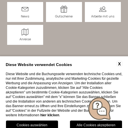
News
Gutscheine
Arbeite mit uns
Anreise
Home
|
Impressum
|
Datenschutz
|
Datenschutz-
X
Diese Website verwendet Cookies
Einstellungen
|
Sitemap
|
© 2026 Villa Rosa Hotel
Diese Website und die Buchungsseite verwenden technische Cookies und,
nur mit Ihrer Zustimmung, analytische und Marketing-Cookies für gezielte
Werbung und die Anpassung von Anzeigen. Um der Installation aller
Cookie-Kategorien zuzustimmen, klicken Sie auf “Alle Cookies
akzeptieren” um bestimmte Cookie-Kategorien auszuwählen, klicken Sie
auf “Cookies auswählen” mit dem “x” können Sie das Banner schließen
und die Installation von anderen als technischen Cookies ablehnen. Um
das Banner erneut zu öffnen und Ihre Einstellungen zu ändern, klicken Sie
auf “Cookies” in der Fußzeile der Website und der Buchungsseite. Für
weitere Informationen
hier klicken
.
Interessante Seiten: