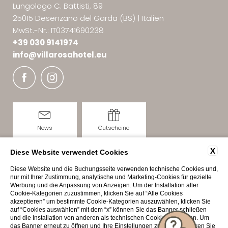
Lungolago C. Battisti, 89
25015 Desenzano del Garda (BS)
|
Italien
MwSt.-Nr.: IT03741690238
+39 030 9141974
info@
villarosahotel.
eu
News
Gutscheine
X
Diese Website verwendet Cookies
Home
|
Impressum
|
Datenschutz
|
Datenschutz-
Diese Website und die Buchungsseite verwenden technische Cookies und,
Einstellungen
|
Sitemap
|
© 2026 Villa Rosa Hotel
nur mit Ihrer Zustimmung, analytische und Marketing-Cookies für gezielte
Werbung und die Anpassung von Anzeigen. Um der Installation aller
Cookie-Kategorien zuzustimmen, klicken Sie auf “Alle Cookies
akzeptieren” um bestimmte Cookie-Kategorien auszuwählen, klicken Sie
auf “Cookies auswählen” mit dem “x” können Sie das Banner schließen
und die Installation von anderen als technischen Cookies ablehnen. Um
das Banner erneut zu öffnen und Ihre Einstellungen zu ändern, klicken Sie
Interessante Seiten: