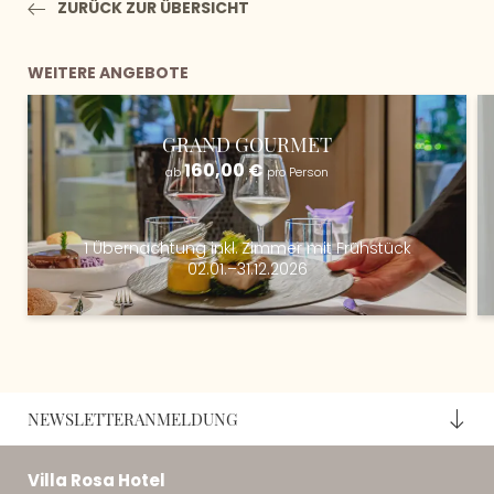
ZURÜCK ZUR ÜBERSICHT
WEITERE ANGEBOTE
GRAND GOURMET
160,00 €
ab
pro Person
1 Übernachtung
inkl.
Zimmer mit Frühstück
02.01.–31.12.2026
NEWSLETTERANMELDUNG
Villa Rosa Hotel