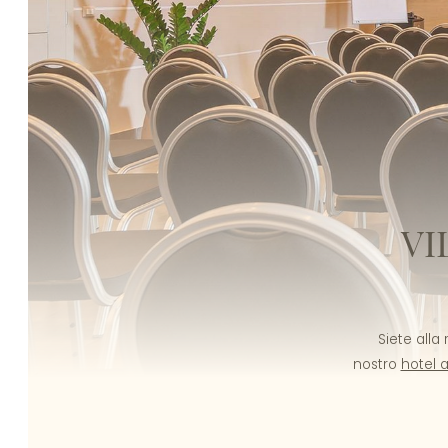
VI
Siete alla
nostro
hotel 