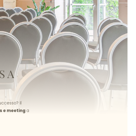
S A
uccesso? Il
s e meeting
a