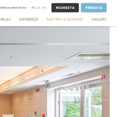
RICHIESTA
PRENOTA
villarosahotel.
eu
IT
DE
EN
 RELAX
ESPERIENZE
MEETING & BUSINESS
GALLERY
n piscina
Vacanza attiva
Soggiorno business
 Lounge
Desenzano & Sirmione
Meeting & Conference
& Terrace
Lago di Garda
Sale meeting
tness
Giocare a golf sul lago di Garda
Richiesta
Verona & Venezia
Percorsi enogastronomici