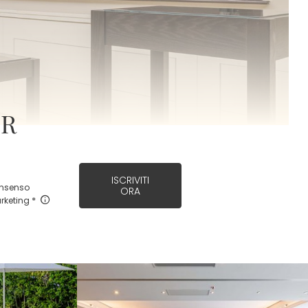
ER
ISCRIVITI
nsenso
ORA
rketing