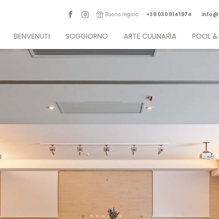
Buono regalo
+39 030 9141974
info@
BENVENUTI
SOGGIORNO
ARTE CULINARIA
POOL &
Charme vista lago
Camere & suite
Ristorante Rose & Sapori
Giardino co
Posizione eccellente
Offerte & pacchetti
Cucina gourmet
Belvedere
Dicono di noi
Servizi inclusi
Eccellenze senza glutine
Lounge Bar 
Sostenibilità
Informazioni utili
Bistrò
Sala fi
News & Eventi
Buoni regalo
Newsletter
Lavora con noi